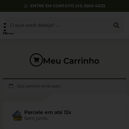
ENTRE EM CONTATO (41) 3503-4033
MENU
Meu Carrinho
Case Multiuso
80x24x7
R$
319,00
+
ADD
Seu carrinho está vazio.
Parcele em até 12x
Sem juros.