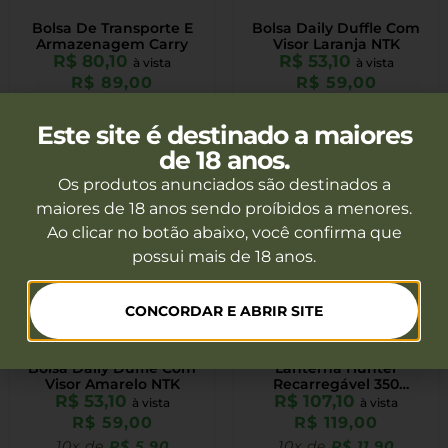
Bolsa De Transporte E
Bolsa Daily Duffle Com
Armazenagem Carry
Visor Laranja NTK
R$
80,10
R$
53,10
à vista
à vista
R$
89,00
R$
59,00
10x de
R$
8,90
10x de
R$
5,90
Este site é destinado a maiores
de 18 anos.
Os produtos anunciados são destinados a
maiores de 18 anos sendo proíbidos a menores.
Ao clicar no botão abaixo, você confirma que
possui mais de 18 anos.
CONCORDAR E ABRIR SITE
Bolsa Daily Duffle Com
Lanterna Hunter
Visor Amarelo NTK
Recarregável 350
R$
53,10
R$
Lúmens NTK
107,10
à vista
à vista
R$
59,00
R$
119,00
10x de
R$
5,90
10x de
R$
11,90