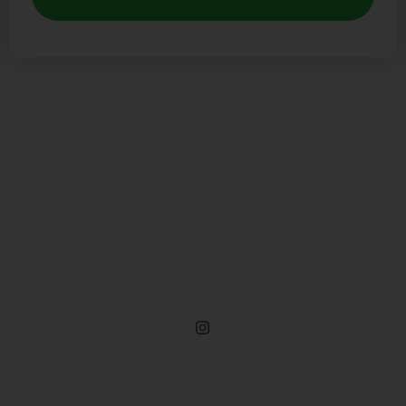
Na Cabana das Armas você encontra Armas, Munição,
Airsoft, Carabina de Pressão e diversos acessórios
táticos. Parcele em até 10x sem juros. Site 100%
seguro!
Rua Engenheiros Rebouças, 1581 - Rebouças, Curitiba-PR
Compre Por Telefone