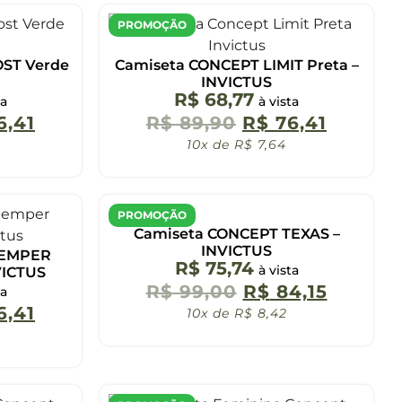
PROMOÇÃO
ST Verde
Camiseta CONCEPT LIMIT Preta –
INVICTUS
R$
68,77
ta
à vista
6,41
R$
89,90
R$
76,41
10x de
R$
7,64
PROMOÇÃO
Camiseta CONCEPT TEXAS –
INVICTUS
SEMPER
R$
75,74
à vista
VICTUS
R$
99,00
R$
84,15
ta
6,41
10x de
R$
8,42