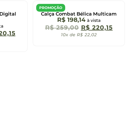
PROMOÇÃO
Digital
Calça Combat Bélica Multicam
R$
198,14
à vista
ta
R$
259,00
R$
220,15
20,15
10x de
R$
22,02