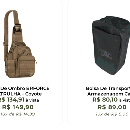
a De Ombro BRFORCE
Bolsa De Transpor
TRULHA – Coyote
Armazenagem Ca
R$
134,91
R$
80,10
à vista
à vis
R$
149,90
R$
89,00
10x de
R$
14,99
10x de
R$
8,90