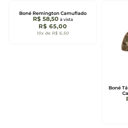
Boné Remington Camuflado
R$
58,50
à vista
R$
65,00
10x de
R$
6,50
Boné Tát
Ca