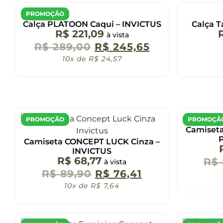
PROMOÇÃO
Calça PLATOON Caqui – INVICTUS
Calça 
R$
221,09
à vista
R$
289,00
R$
245,65
10x de
R$
24,57
PROMOÇÃO
PROMOÇÃ
Camiset
P
Camiseta CONCEPT LUCK Cinza –
INVICTUS
R$
68,77
R$
à vista
R$
89,90
R$
76,41
10x de
R$
7,64