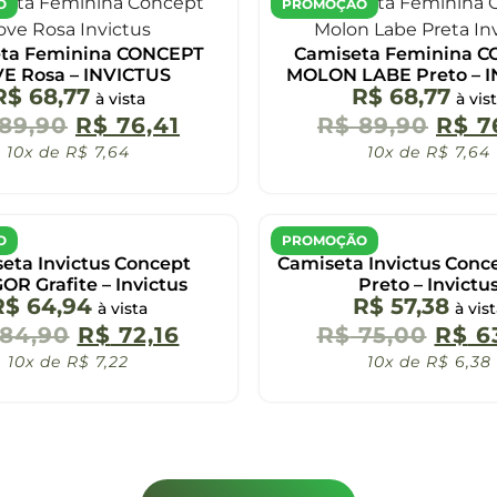
O
PROMOÇÃO
ta Feminina CONCEPT
Camiseta Feminina 
E Rosa – INVICTUS
MOLON LABE Preto – 
R$
68,77
R$
68,77
à vista
à vis
89,90
R$
76,41
R$
89,90
R$
7
10x de
R$
7,64
10x de
R$
7,64
O
PROMOÇÃO
eta Invictus Concept
Camiseta Invictus Conc
R Grafite – Invictus
Preto – Invictu
R$
64,94
R$
57,38
à vista
à vis
84,90
R$
72,16
R$
75,00
R$
63
10x de
R$
7,22
10x de
R$
6,38