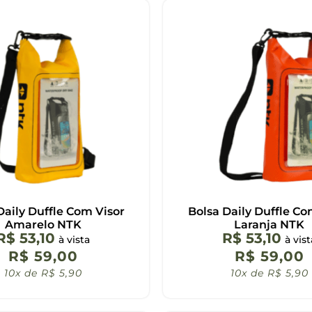
Daily Duffle Com Visor
Bolsa Daily Duffle Co
Amarelo NTK
Laranja NTK
R$
53,10
R$
53,10
à vista
à vist
R$
59,00
R$
59,00
10x de
R$
5,90
10x de
R$
5,90