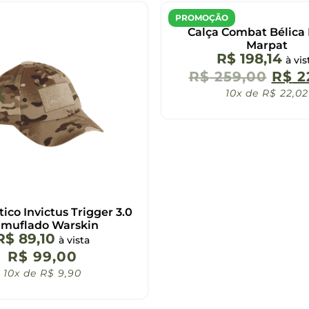
PROMOÇÃO
Calça Combat Bélica 
Marpat
R$
198,14
à vis
R$
259,00
R$
2
10x de
R$
22,02
ico Invictus Trigger 3.0
muflado Warskin
R$
89,10
à vista
R$
99,00
10x de
R$
9,90