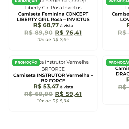
PROMOÇÃO
PROMOÇÃ
Camiseta Feminina CONCEPT
Camise
LIBERTY GIRL Rosa – INVICTUS
LOV
R$
68,77
à vista
R$
89,90
R$
76,41
R$
10x de
R$
7,64
PROMOÇÃO
PROMOÇÃ
Camis
DRAGO
Camiseta INSTRUTOR Vermelha –
BR FORCE
R$
53,47
R$
à vista
R$
69,90
R$
59,41
10x de
R$
5,94