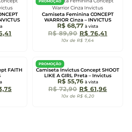
PROMOÇÃO
CONCEPT
Camiseta Feminina CONCEPT
INVICTUS
WARRIOR Cinza – INVICTUS
R$
68,77
ta
à vista
6,41
R$
89,90
R$
76,41
10x de
R$
7,64
PROMOÇÃO
ept FAITH
Camiseta Invictus Concept SHOOT
s
LIKE A GIRL Preta – Invictus
R$
55,76
ta
à vista
,75
R$
72,90
R$
61,96
10x de
R$
6,20