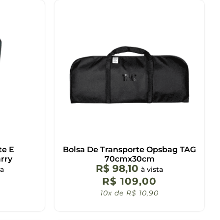
te E
Bolsa De Transporte Opsbag TAG
rry
70cmx30cm
R$
98,10
ta
à vista
R$
109,00
10x de
R$
10,90