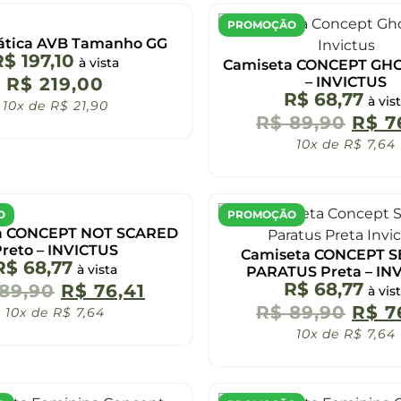
PROMOÇÃO
Tática AVB Tamanho GG
R$
197,10
à vista
Camiseta CONCEPT GHO
R$
219,00
– INVICTUS
R$
68,77
à vis
10x de
R$
21,90
R$
89,90
R$
7
10x de
R$
7,64
O
PROMOÇÃO
a CONCEPT NOT SCARED
reto – INVICTUS
Camiseta CONCEPT 
R$
68,77
à vista
PARATUS Preta – IN
R$
68,77
89,90
R$
76,41
à vis
R$
89,90
R$
7
10x de
R$
7,64
10x de
R$
7,64