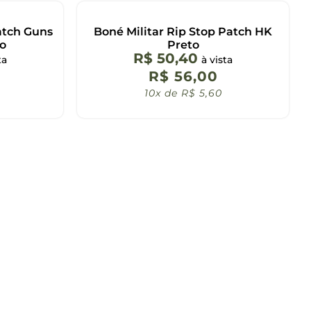
atch Guns
Boné Militar Rip Stop Patch HK
to
Preto
R$
50,40
ta
à vista
R$
56,00
10x de
R$
5,60