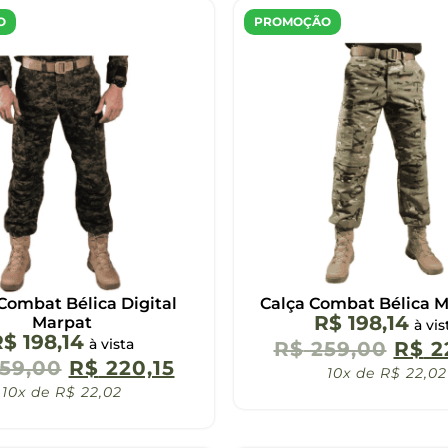
O
PROMOÇÃO
Combat Bélica Digital
Calça Combat Bélica 
R$
198,14
Marpat
à vis
R$
198,14
à vista
R$
259,00
R$
2
59,00
R$
220,15
10x de
R$
22,02
10x de
R$
22,02