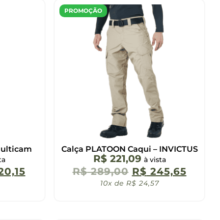
PROMOÇÃO
Multicam
Calça PLATOON Caqui – INVICTUS
R$
221,09
ta
à vista
20,15
R$
289,00
R$
245,65
10x de
R$
24,57