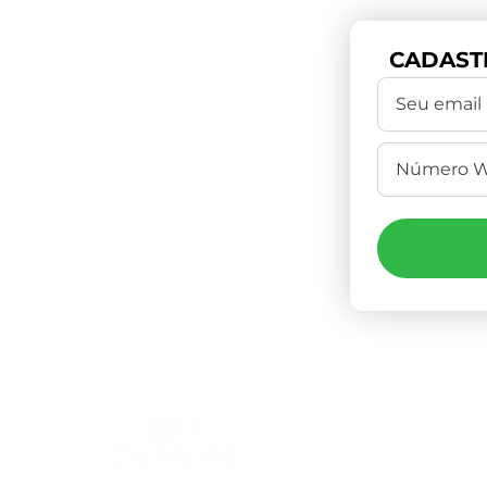
CADAST
Compr
(4