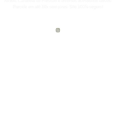
Airsoft, Carabina de Pressão e diversos acessórios táticos.
Parcele em até 10x sem juros. Site 100% seguro!
Rua Engenheiros Rebouças, 1581 - Rebouças, Curitiba-PR
Compre Por Telefone
(41) 3503-4033
Estamos No WhatsApp
(41) 3503-4033
Envie Uma Mensagem
vendas@cabanadasarmas.com.br
Horário De Atendimento
Sex a sex das 9h00 às 18h30 / Sáb das 9h00 até as 14h00