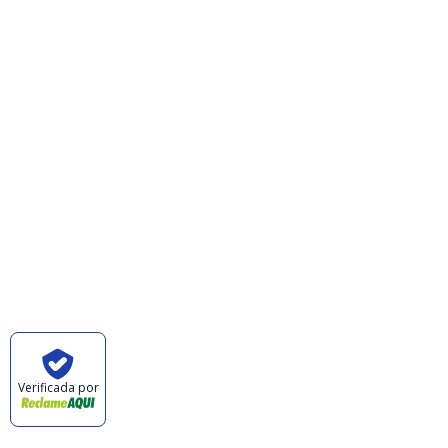
Institucional
Minha Conta
Valores de Frete
Política de Privacidade
Política de Trocas e Devoluções
Quem Somos
Pagamento
Verificada por