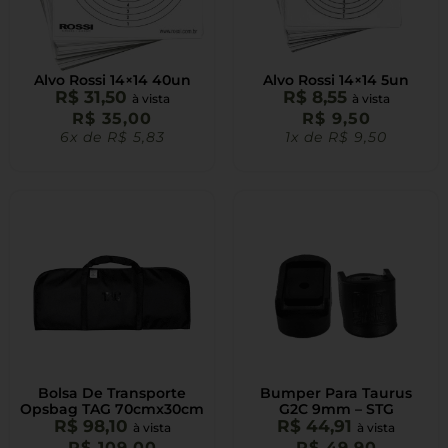
Alvo Rossi 14×14 40un
Alvo Rossi 14×14 5un
R$
31,50
R$
8,55
à vista
à vista
R$
35,00
R$
9,50
6x de
R$
5,83
1x de
R$
9,50
Bolsa De Transporte
Bumper Para Taurus
Opsbag TAG 70cmx30cm
G2C 9mm – STG
R$
98,10
R$
44,91
à vista
à vista
R$
109,00
R$
49,90