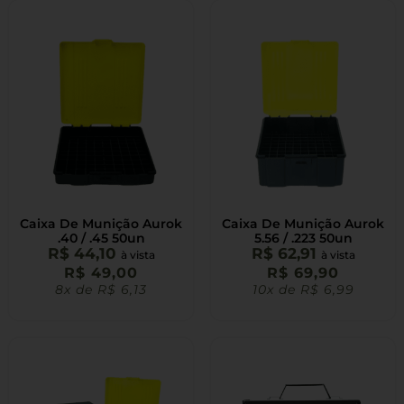
Caixa De Munição Aurok
Caixa De Munição Aurok
.40 / .45 50un
5.56 / .223 50un
R$
44,10
R$
62,91
à vista
à vista
R$
49,00
R$
69,90
8x de
R$
6,13
10x de
R$
6,99