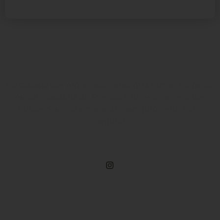
Na Cabana das Armas você encontra Armas, Munição,
Airsoft, Carabina de Pressão e diversos acessórios
táticos. Parcele em até 10x sem juros. Site 100%
seguro!
Rua Engenheiros Rebouças, 1581 - Rebouças, Curitiba-PR
Compre Por Telefone
(41) 3503-4033