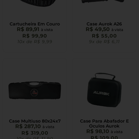
Cartucheira Em Couro
Case Aurok A26
R$
89,91
R$
49,50
à vista
à vista
R$
99,90
R$
55,00
10x de
R$
9,99
9x de
R$
6,11
Case Multiuso 80x24x7
Case Para Abafador E
R$
287,10
Oculos Aurok
à vista
R$
98,10
à vista
R$
319,00
R$
109,00
10x de
R$
31,90