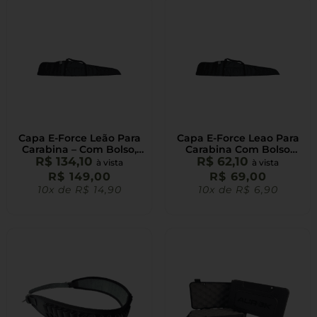
Capa E-Force Leão Para
Capa E-Force Leao Para
Carabina – Com Bolso,
Carabina Com Bolso
Alça Ombro E Forrada
R$
134,10
R$
62,10
113x20cm
à vista
à vista
110x18cm
R$
149,00
R$
69,00
10x de
R$
14,90
10x de
R$
6,90