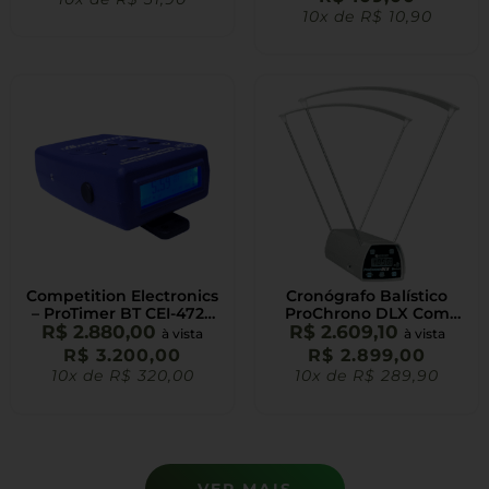
10x de
R$
10,90
Competition Electronics
Cronógrafo Balístico
– ProTimer BT CEI-4720
ProChrono DLX Com
R$
2.880,00
Shot Timer
Bluetooth – Competition
R$
2.609,10
à vista
à vista
Electronics
R$
3.200,00
R$
2.899,00
10x de
R$
320,00
10x de
R$
289,90
VER MAIS