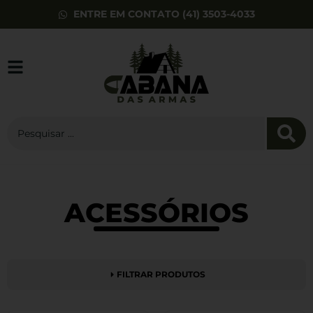
ENTRE EM CONTATO (41) 3503-4033
Camiseta Invictus
Concept DRAGOR
Grafite - Invictus
ACESSÓRIOS
R$
72,16
+
ADD
FILTRAR PRODUTOS