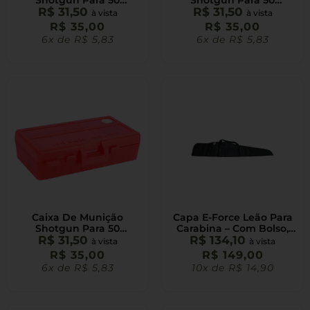
Shotgun Para 50
Shotgun Para 50
Cartuchos Calibre 40 E
R$
31,50
Cartuchos Calibre 40 E
R$
31,50
à vista
à vista
45 Branca
45 Fume
R$
35,00
R$
35,00
6x de
R$
5,83
6x de
R$
5,83
Caixa De Munição
Capa E-Force Leão Para
Shotgun Para 50
Carabina – Com Bolso,
Cartuchos Calibre 40 E
R$
31,50
Alça Ombro E Forrada
R$
134,10
à vista
à vista
45 Vermelha
100x18cm
R$
35,00
R$
149,00
6x de
R$
5,83
10x de
R$
14,90