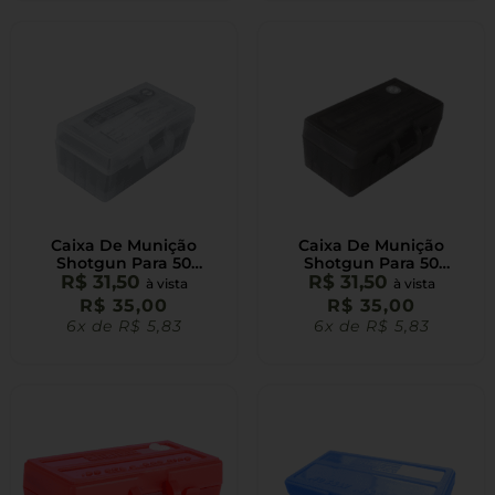
Caixa De Munição
Caixa De Munição
Shotgun Para 50
Shotgun Para 50
Cartuchos Calibre 38 357
R$
31,50
Cartuchos Calibre 38 357
R$
31,50
à vista
à vista
22LR Branca
22LR Fume
R$
35,00
R$
35,00
6x de
R$
5,83
6x de
R$
5,83