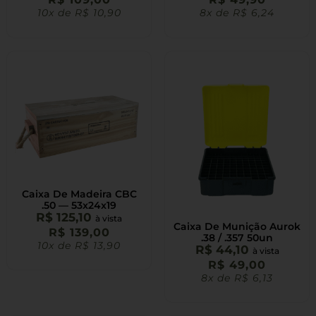
10x de
R$
10,90
8x de
R$
6,24
Caixa De Madeira CBC
.50 — 53x24x19
R$
125,10
à vista
Caixa De Munição Aurok
R$
139,00
.38 / .357 50un
10x de
R$
13,90
R$
44,10
à vista
R$
49,00
8x de
R$
6,13