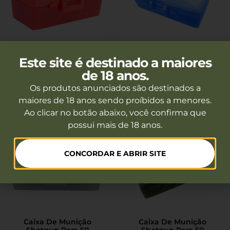
Caixa De Munição
Caixa De Munição
Este site é destinado a maiores
Shotgun Para 50
Shotgun Para 50
Cartuchos Calibre 38 357
R$
31,50
Cartuchos Calibre 40 E
R$
31,50
à vista
à vista
de 18 anos.
22LR Vermelha
45 Azul
R$
35,00
R$
35,00
Os produtos anunciados são destinados a
6x de
R$
5,83
6x de
R$
5,83
maiores de 18 anos sendo proíbidos a menores.
Ao clicar no botão abaixo, você confirma que
possui mais de 18 anos.
CONCORDAR E ABRIR SITE
Caixa De Munição
Caixa De Munição