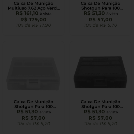
Caixa De Munição
Caixa De Munição
Multiuso 7.62 Aço Verde
Shotgun Para 100
R$
161,10
AVB
Cartuchos Calibre 40 E
R$
51,30
à vista
à vista
45 Azul
R$
179,00
R$
57,00
10x de
R$
17,90
10x de
R$
5,70
Caixa De Munição
Caixa De Munição
Shotgun Para 100
Shotgun Para 100
Cartuchos Calibre 40 E
R$
51,30
Cartuchos Calibre 40 E
R$
51,30
à vista
à vista
45 Branca
45 Fume
R$
57,00
R$
57,00
10x de
R$
5,70
10x de
R$
5,70