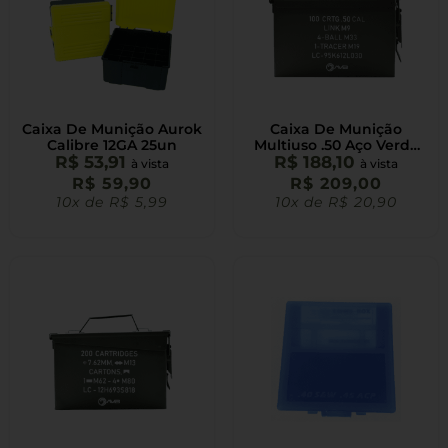
Caixa De Munição Aurok
Caixa De Munição
Calibre 12GA 25un
Multiuso .50 Aço Verde
R$
53,91
R$
188,10
AVB
à vista
à vista
R$
59,90
R$
209,00
10x de
R$
5,99
10x de
R$
20,90