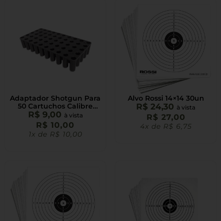
Adaptador Shotgun Para
Alvo Rossi 14×14 30un
50 Cartuchos Calibre
R$
24,30
à vista
R$
22LR Fumê
9,00
à vista
R$
27,00
R$
10,00
4x de
R$
6,75
1x de
R$
10,00