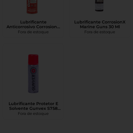
Lubrificante
Lubrificante CorrosionX
Anticorrosivo CorrosionX
Marine Guns 30 Ml
Marine 300ml
Fora de estoque
Fora de estoque
Lubrificante Protetor E
Solvente Gunvex S758
50ml
Fora de estoque