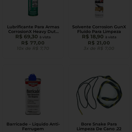
Lubrificante Para Armas
Solvente Corrosion GunX
CorrosionX Heavy Duty
Fluído Para Limpeza
R$
69,30
300ml
R$
18,90
à vista
à vista
R$
77,00
R$
21,00
10x de
R$
7,70
3x de
R$
7,00
Barricade – Liquido Anti-
Bore Snake Para
Ferrugem
Limpeza De Cano .22