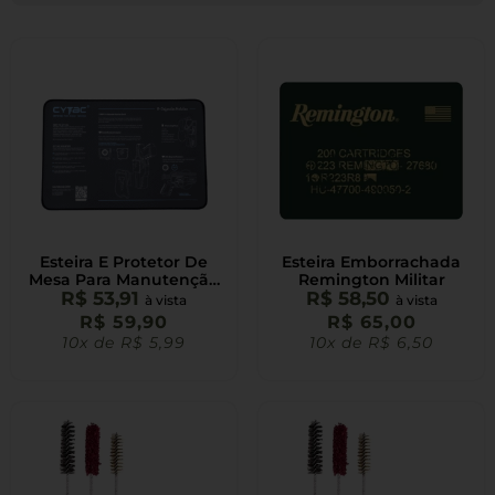
Esteira E Protetor De
Esteira Emborrachada
Mesa Para Manutenção
Remington Militar
R$
53,91
Cytac
R$
58,50
à vista
à vista
R$
59,90
R$
65,00
10x de
R$
5,99
10x de
R$
6,50