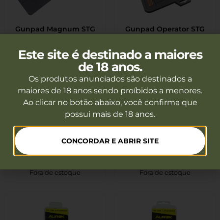
Gunpad Magnum STG
Gunpad Operator STG
Fora de estoque
Fora de estoque
Este site é destinado a maiores
de 18 anos.
Os produtos anunciados são destinados a
maiores de 18 anos sendo proíbidos a menores.
Ao clicar no botão abaixo, você confirma que
possui mais de 18 anos.
CONCORDAR E ABRIR SITE
Kit De Limpeza Calibre
Kit De Limpeza FXR Para
22 Ao Calibre 45 Com
Carabina Cal. 9mm
Case Para
Fora de estoque
Fora de estoque
Armazenagem