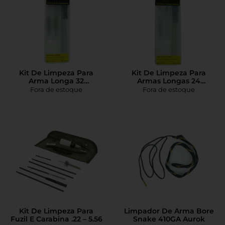
Kit De Limpeza Para
Kit De Limpeza Para
Arma Longa 32
Armas Longas 24
Polegadas 12GA Aurok
Polegadas Calibre
Fora de estoque
Fora de estoque
5.5mm 22 LR
Kit De Limpeza Para
Limpador De Arma Bore
Fuzil E Carabina .22 – 5.56
Snake 410GA Aurok