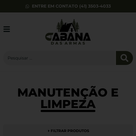
ENTRE EM CONTATO (41) 3503-4033
Chumbinho
AUROK Olympic
5,5mm 250un
MANUTENÇÃO E
R$
39,90
+
ADD
LIMPEZA
FILTRAR PRODUTOS