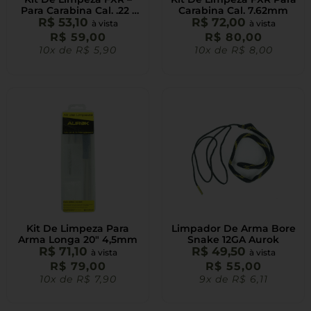
Para Carabina Cal. .22 /
Carabina Cal. 7.62mm
R$
53,10
5.5mm
R$
72,00
à vista
à vista
R$
59,00
R$
80,00
10x de
R$
5,90
10x de
R$
8,00
Kit De Limpeza Para
Limpador De Arma Bore
Arma Longa 20″ 4,5mm
Snake 12GA Aurok
R$
71,10
R$
49,50
à vista
à vista
R$
79,00
R$
55,00
10x de
R$
7,90
9x de
R$
6,11