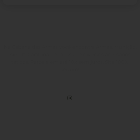
Na Cabana das Armas você encontra Armas, Munição,
Airsoft, Carabina de Pressão e diversos acessórios
táticos. Parcele em até 10x sem juros. Site 100%
seguro!
Rua Engenheiros Rebouças, 1581 - Rebouças, Curitiba-PR
Compre Por Telefone
(41) 3503-4033