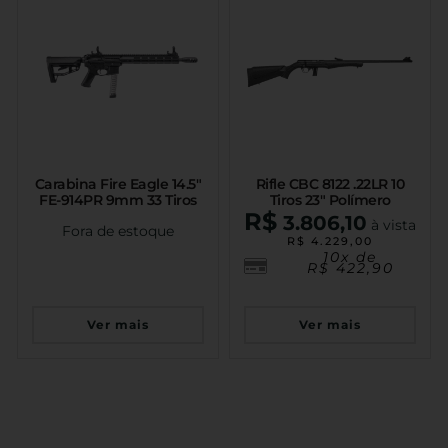
Carabina Fire Eagle 14.5″
Rifle CBC 8122 .22LR 10
FE-914PR 9mm 33 Tiros
Tiros 23″ Polímero
R$
3.806,10
à vista
Fora de estoque
R$
4.229,00
10x de
R$
422,90
Ver mais
Ver mais