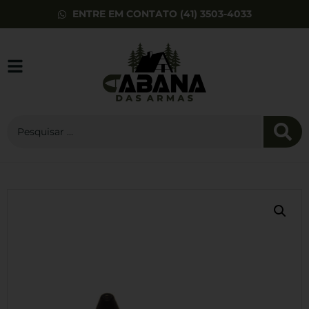
ENTRE EM CONTATO (41) 3503-4033
Caixa de Munição
Aurok 5.56 / .223
50un
R$
69,90
+
ADD