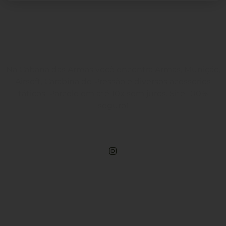
Na Cabana das Armas você encontra Armas, Munição,
Airsoft, Carabina de Pressão e diversos acessórios
táticos. Parcele em até 10x sem juros. Site 100%
seguro!
Rua Engenheiros Rebouças, 1581 - Rebouças, Curitiba-PR
Compre Por Telefone
(41) 3503-4033
Estamos No WhatsApp