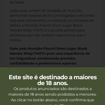
de falhas.
Cada caixa contém 50 unidades de munição,
permitindo sessões de tiro prolongadas e eficientes.
Seja para treinamento, competição ou situações de
defesa, a Munição Fiocchi 9mm Luger Black
Mamba 100gr FMJTC é a escolha perfeita para
atiradores que não aceitam nada menos que o
melhor.
Opte pela Munição Fiocchi 9mm Luger Black
Mamba 100gr FMJTC para uma experiência de
tiro inigualável, combinando precisão,
confiabilidade e performance superior.
Este site é destinado a maiores
de 18 anos.
Os produtos anunciados são destinados a
Produtos Recomendados
maiores de 18 anos sendo proíbidos a menores.
Ao clicar no botão abaixo, você confirma que