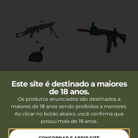
Rifle De Airsoft Rossi LMG
Rifle De Airsoft AEG M4
M249 Light 6m
Keymod SAF02 Black
Este site é destinado a maiores
Magazine Drum 1500
Serie Flesx Specna Arms
Fora de estoque
Fora de estoque
Bbs
de 18 anos.
Os produtos anunciados são destinados a
Ver mais
Ver mais
maiores de 18 anos sendo proíbidos a menores.
Ao clicar no botão abaixo, você confirma que
possui mais de 18 anos.
PROMOÇÃO