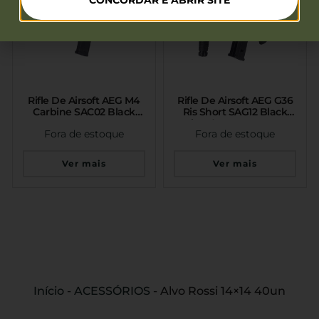
CONCORDAR E ABRIR SITE
Rifle De Airsoft AEG M4
Rifle De Airsoft AEG G36
Carbine SAC02 Black
Ris Short SAG12 Black
Core 6mm Specna Arms
Serie Edge Specna Arms
Fora de estoque
Fora de estoque
Ver mais
Ver mais
Início
-
ACESSÓRIOS
-
Alvo Rossi 14×14 40un