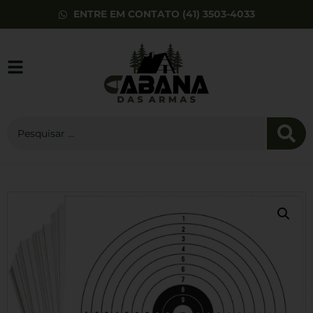
ENTRE EM CONTATO (41) 3503-4033
Abafador
Eletronico Perfil
Baixo AVB Verde
R$
345,00
+
ADD