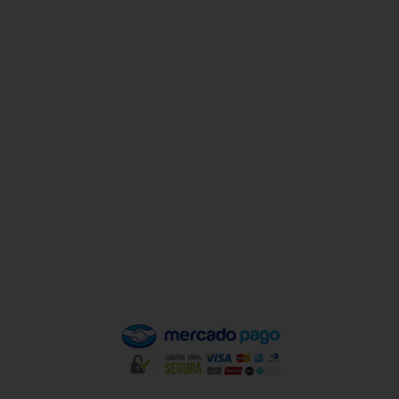
Horário De Atendimento
Sex a sex das 9h00 às 18h30 / Sáb das 9h00 até as 14h00
Institucional
Minha Conta
Valores de Frete
Política de Privacidade
Política de Trocas e Devoluções
Quem Somos
Pagamento