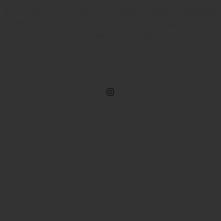
Na Cabana das Armas você encontra Armas, Munição,
Airsoft, Carabina de Pressão e diversos acessórios
táticos. Parcele em até 10x sem juros. Site 100%
seguro!
Rua Engenheiros Rebouças, 1581 - Rebouças, Curitiba-PR
Compre Por Telefone
(41) 3503-4033
Estamos No WhatsApp
(41) 3503-4033
Envie Uma Mensagem
vendas@cabanadasarmas.com.br