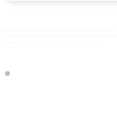
Na Cabana das Armas você encontra Armas, Munição,
Airsoft, Carabina de Pressão e diversos acessórios tático
Parcele em até 10x sem juros. Site 100% seguro!
Rua Engenheiros Rebouças, 1581 - Rebouças,
Curitiba-PR