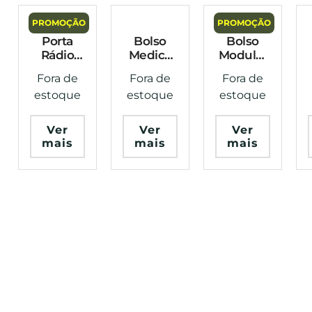
PROMOÇÃO
PROMOÇÃO
Porta
Bolso
Bolso
Rádio
Medico
Modular
0914
APH
Munin 2
Fora de
Fora de
Fora de
Coyote
Modular
Coyote
estoque
estoque
estoque
Invictus
7045
Warfare
Preto
Evo
Ver
Ver
Ver
Tactical
mais
mais
mais