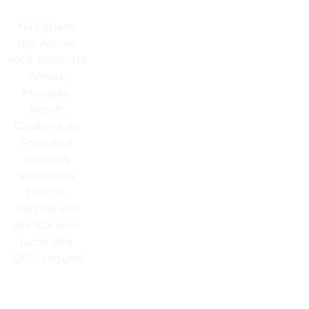
I
Compre Por Telefone
Na Cabana
(41) 3503-4033
das Armas
M
você encontra
V
Estamos No WhatsApp
Armas,
F
(41) 3503-4033
Munição,
P
Airsoft,
P
Envie Uma Mensagem
Carabina de
P
Pressão e
vendas@cabanadasarmas.com.br
T
diversos
Horário De Atendimento
D
acessórios
táticos.
Sex a sex das 9h00 às 18h30 / Sáb
Parcele em
das 9h00 até as 14h00
até 10x sem
juros. Site
100% seguro!
Rua
Engenheiros