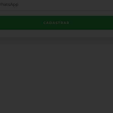
CADASTRAR
Institucional
e Por Telefone
1) 3503-4033
Minha Conta
Valores de Frete
os No WhatsApp
Política de Privacidade
1) 3503-4033
Política de Trocas e Dev
 Uma Mensagem
Quem Somos
das@cabanadasarmas.com.br