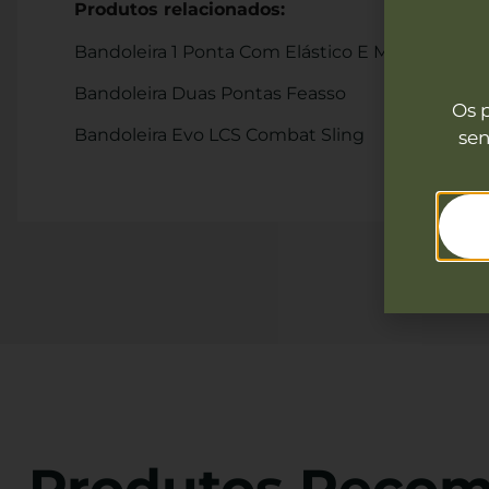
Produtos relacionados:
Bandoleira 1 Ponta Com Elástico E Mosquetão P
Bandoleira Duas Pontas Feasso
Os 
Bandoleira Evo LCS Combat Sling
sen
Produtos Reco