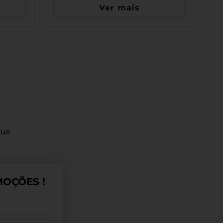
Ver mais
tus
OÇÕES !