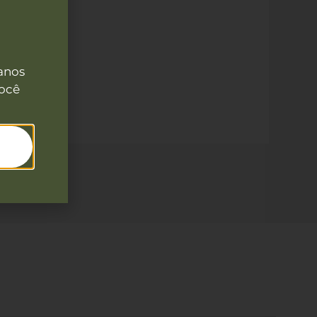
anos
você