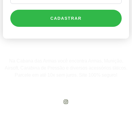
CADASTRAR
Na Cabana das Armas você encontra Armas, Munição,
Airsoft, Carabina de Pressão e diversos acessórios táticos.
Parcele em até 10x sem juros. Site 100% seguro!
Rua Engenheiros Rebouças, 1581 - Rebouças, Curitiba-PR
Compre Por Telefone
(41) 3503-4033