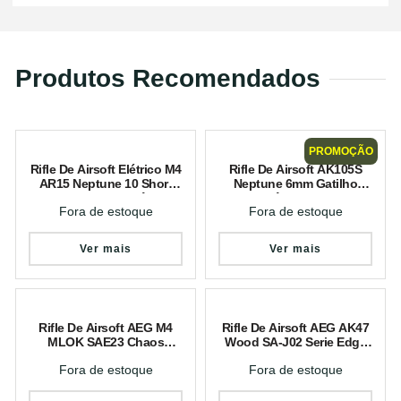
Produtos Recomendados
PROMOÇÃO
Rifle De Airsoft Elétrico M4
Rifle De Airsoft AK105S
AR15 Neptune 10 Short
Neptune 6mm Gatilho
6mm Gatilho Eletrônico
Eletrônico Rossi
Fora de estoque
Fora de estoque
Rossi
Ver mais
Ver mais
Rifle De Airsoft AEG M4
Rifle De Airsoft AEG AK47
MLOK SAE23 Chaos
Wood SA-J02 Serie Edge
Bronze Edge 2.0 Gatilho
Specna Arms
Fora de estoque
Fora de estoque
Eletrônico Gate Aster
Specna Arms