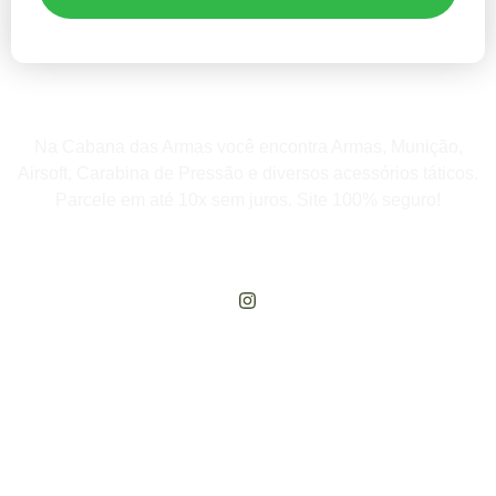
Na Cabana das Armas você encontra Armas, Munição,
Airsoft, Carabina de Pressão e diversos acessórios táticos.
Parcele em até 10x sem juros. Site 100% seguro!
Rua Engenheiros Rebouças, 1581 - Rebouças, Curitiba-PR
Compre Por Telefone
(41) 3503-4033
Estamos No WhatsApp
(41) 3503-4033