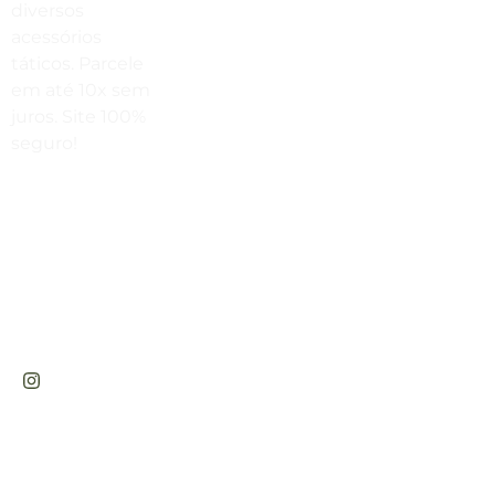
Envie Uma Mensagem
diversos
acessórios
vendas@cabanadasarmas.com.br
táticos. Parcele
Horário De Atendimento
em até 10x sem
juros. Site 100%
Sex a sex das 9h00 às 18h30 / Sáb
seguro!
das 9h00 até as 14h00
Rua
Engenheiros
Rebouças,
1581 -
Rebouças,
Curitiba-PR