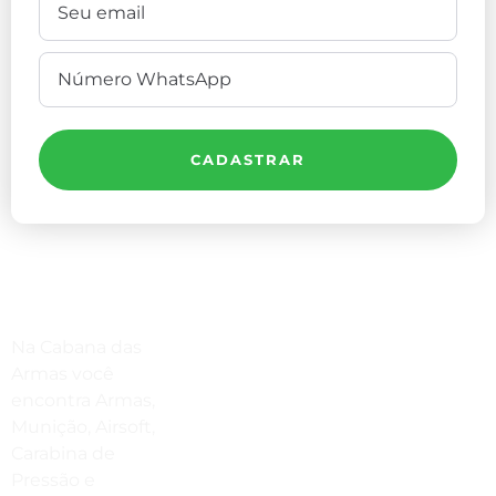
CADASTRAR
Compre Por Telefone
Na Cabana das
(41) 3503-4033
Armas você
encontra Armas,
Estamos No WhatsApp
Munição, Airsoft,
Carabina de
(41) 3503-4033
Pressão e