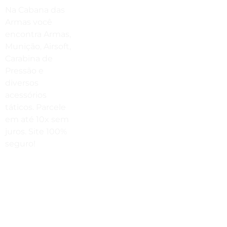
Estamos No WhatsApp
Na Cabana das
Armas você
(41) 3503-4033
encontra Armas,
Envie Uma Mensagem
Munição, Airsoft,
Carabina de
vendas@cabanadasarmas.com.br
Pressão e
diversos
Horário De Atendimento
acessórios
Sex a sex das 9h00 às 18h30 / Sáb
táticos. Parcele
das 9h00 até as 14h00
em até 10x sem
juros. Site 100%
seguro!
Rua
Engenheiros
Rebouças,
1581 -
Rebouças,
Curitiba-PR