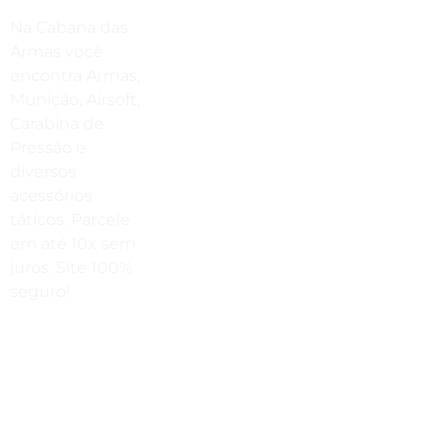
Compre Por Telefone
Na Cabana das
(41) 3503-4033
Armas você
encontra Armas,
Estamos No WhatsApp
Munição, Airsoft,
Carabina de
(41) 3503-4033
Pressão e
Envie Uma Mensagem
diversos
acessórios
vendas@cabanadasarmas.com.br
táticos. Parcele
Horário De Atendimento
em até 10x sem
juros. Site 100%
Sex a sex das 9h00 às 18h30 / Sáb
seguro!
das 9h00 até as 14h00
Rua
Engenheiros
Rebouças,
1581 -
Rebouças,