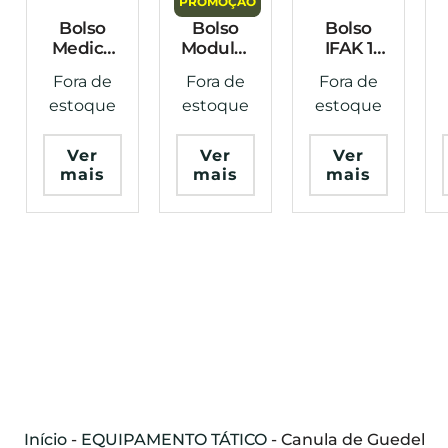
PROMOÇÃO
Bolso
Bolso
Bolso
Medico
Modular
IFAK 1
APH
Munin 2
Preto
Fora de
Fora de
Fora de
Modular
Coyote
Warfare
estoque
estoque
estoque
7045
Warfare
Preto
Evo
Ver
Ver
Ver
Tactical
mais
mais
mais
Início
-
EQUIPAMENTO TÁTICO
-
Canula de Guedel