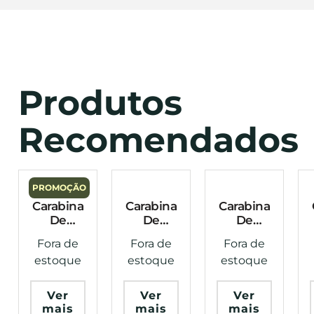
Produtos
Recomendados
PROMOÇÃO
Carabina
Carabina
Carabina
De
De
De
Pressão
Pressão
Pressão
Fora de
Fora de
Fora de
Nitro
Gás Ram
Rossi
estoque
estoque
estoque
Stoeger
5.5mm
Sport Up
RX20 S3
Sag
4.5mm
5.5mm
R1000
Ver
Ver
Ver
Rossi
mais
mais
mais