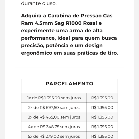
durante o uso.
Adquira a Carabina de Pressão Gás
Ram 4.5mm Sag R1000 Rossi e
experimente uma arma de alta
performance, ideal para quem busca
precisão, potência e um design
ergonômico em suas práticas de tiro.
PARCELAMENTO
1x de
R$
1.395,00
sem juros
R$
1.395,00
2x de
R$
697,50
sem juros
R$
1.395,00
3x de
R$
465,00
sem juros
R$
1.395,00
4x de
R$
348,75
sem juros
R$
1.395,00
5x de
R$
279,00
sem juros
R$
1.395,00