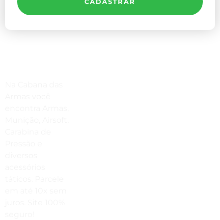
CADASTRAR
Compre Por Telefone
Na Cabana das
(41) 3503-4033
Armas você
encontra Armas,
Estamos No WhatsApp
Munição, Airsoft,
Carabina de
(41) 3503-4033
Pressão e
Envie Uma Mensagem
diversos
acessórios
vendas@cabanadasarmas.com.br
táticos. Parcele
Horário De Atendimento
em até 10x sem
juros. Site 100%
Sex a sex das 9h00 às 18h30 / Sáb
seguro!
das 9h00 até as 14h00