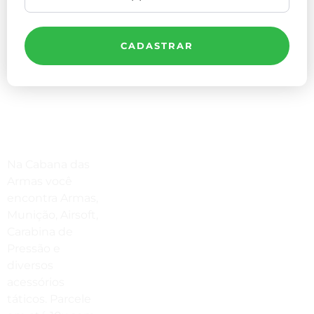
CADASTRAR
Compre Por Telefone
Na Cabana das
(41) 3503-4033
Armas você
encontra Armas,
Estamos No WhatsApp
Munição, Airsoft,
Carabina de
(41) 3503-4033
Pressão e
Envie Uma Mensagem
diversos
acessórios
vendas@cabanadasarmas.com.br
táticos. Parcele