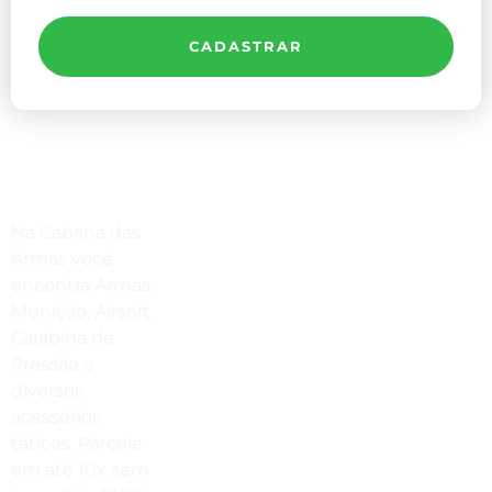
CADASTRAR
Compre Por Telefone
Na Cabana das
(41) 3503-4033
Armas você
encontra Armas,
Estamos No WhatsApp
Munição, Airsoft,
Carabina de
(41) 3503-4033
Pressão e
Envie Uma Mensagem
diversos
acessórios
vendas@cabanadasarmas.com.br
táticos. Parcele
Horário De Atendimento
em até 10x sem