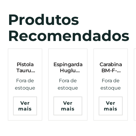
Produtos
Recomendados
Pistola
Espingarda
Carabina
Taurus
Huglu
BM-F-9
PT58 HC
Atrox
Cal 9mm
Fora de
Fora de
Fora de
Plus
Tactical
9″ 32
estoque
estoque
estoque
Oxidado
Black
Tiros
.380ACP
Pump Cal.
Brigade
19 Tiros
12 20″ 7
Ver
Ver
Ver
Tiros
mais
mais
mais