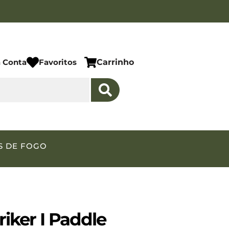
 Conta
Favoritos
Carrinho
S DE FOGO
iker I Paddle