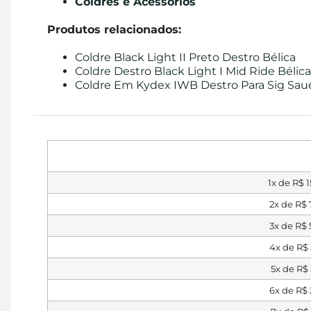
Coldres e Acessórios
Produtos relacionados:
Coldre Black Light II Preto Destro Bélica
Coldre Destro Black Light I Mid Ride Bélica
Coldre Em Kydex IWB Destro Para Sig Saue
1x de
R$
1
2x de
R$
3x de
R$
4x de
R$
5x de
R$
6x de
R$