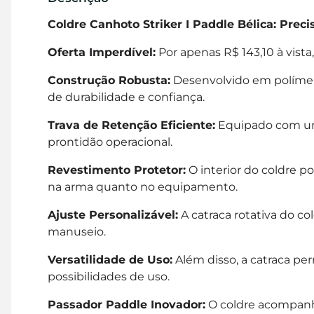
Coldre Canhoto Striker I Paddle Bélica: Prec
Oferta Imperdível:
Por apenas R$ 143,10 à vista
Construção Robusta:
Desenvolvido em polímero
de durabilidade e confiança.
Trava de Retenção Eficiente:
Equipado com uma
prontidão operacional.
Revestimento Protetor:
O interior do coldre p
na arma quanto no equipamento.
Ajuste Personalizável:
A catraca rotativa do c
manuseio.
Versatilidade de Uso:
Além disso, a catraca pe
possibilidades de uso.
Passador Paddle Inovador:
O coldre acompanha