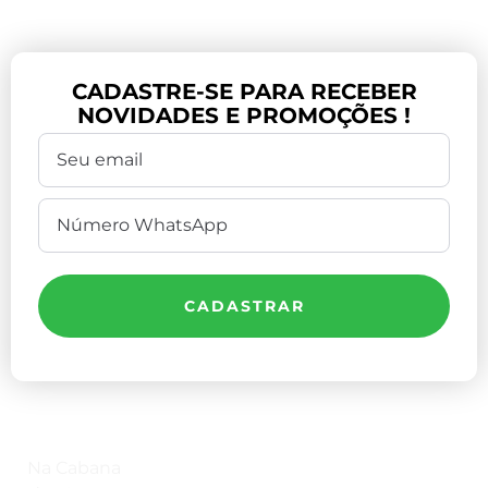
CADASTRE-SE PARA RECEBER
NOVIDADES E PROMOÇÕES !
CADASTRAR
I
Compre Por Telefone
Na Cabana
(41) 3503-4033