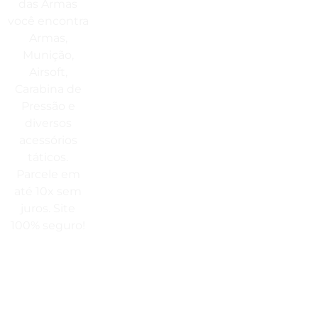
das Armas
M
você encontra
V
Estamos No WhatsApp
Armas,
F
(41) 3503-4033
Munição,
P
Airsoft,
P
Envie Uma Mensagem
Carabina de
P
Pressão e
vendas@cabanadasarmas.com.br
T
diversos
Horário De Atendimento
D
acessórios
táticos.
Sex a sex das 9h00 às 18h30 / Sáb
Parcele em
das 9h00 até as 14h00
até 10x sem
juros. Site
100% seguro!
Rua
Engenheiros
Rebouças,
1581 -
Rebouças,