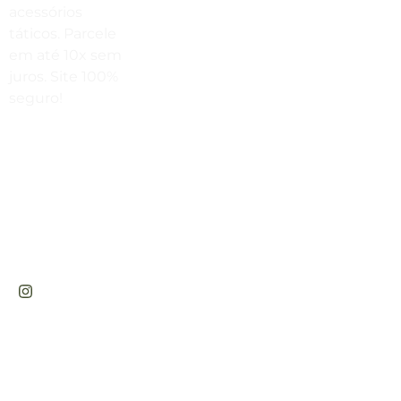
acessórios
Sex a sex das 9h00 às 18h30 / Sáb
táticos. Parcele
das 9h00 até as 14h00
em até 10x sem
juros. Site 100%
seguro!
Rua
Engenheiros
Rebouças,
1581 -
Rebouças,
Curitiba-PR
CABANA DAS ARMAS E ARTIGOS ESPORTIVOS LTDA - CNPJ: 47.576.
RESERVADOS. 2023