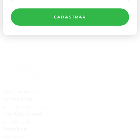
CADASTRAR
Compre Por Telefone
(41) 3503-4033
Estamos No WhatsApp
Na Cabana das
Armas você
(41) 3503-4033
encontra Armas,
Envie Uma Mensagem
Munição, Airsoft,
Carabina de
vendas@cabanadasarmas.com.br
Pressão e
diversos
Horário De Atendimento