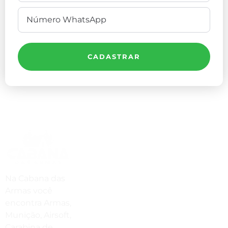
CADASTRAR
Compre Por Telefone
(41) 3503-4033
Estamos No WhatsApp
Na Cabana das
Armas você
(41) 3503-4033
encontra Armas,
Envie Uma Mensagem
Munição, Airsoft,
Carabina de