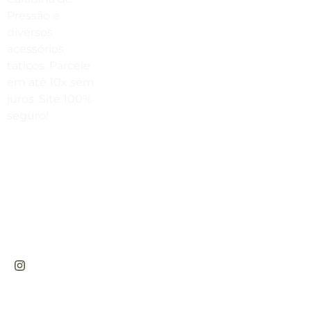
vendas@cabanadasarmas.com.br
Pressão e
diversos
Horário De Atendimento
acessórios
Sex a sex das 9h00 às 18h30 / Sáb
táticos. Parcele
das 9h00 até as 14h00
em até 10x sem
juros. Site 100%
seguro!
Rua
Engenheiros
Rebouças,
1581 -
Rebouças,
Curitiba-PR