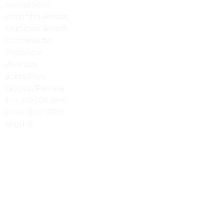
Armas você
(41) 3503-4033
encontra Armas,
Envie Uma Mensagem
Munição, Airsoft,
Carabina de
vendas@cabanadasarmas.com.br
Pressão e
diversos
Horário De Atendimento
acessórios
Sex a sex das 9h00 às 18h30 / Sáb
táticos. Parcele
das 9h00 até as 14h00
em até 10x sem
juros. Site 100%
seguro!
Rua
Engenheiros
Rebouças,
1581 -
Rebouças,
Curitiba-PR