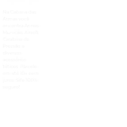
Estamos No WhatsApp
Na Cabana das
Armas você
(41) 3503-4033
encontra Armas,
Envie Uma Mensagem
Munição, Airsoft,
Carabina de
vendas@cabanadasarmas.com.br
Pressão e
diversos
Horário De Atendimento
acessórios
Sex a sex das 9h00 às 18h30 / Sáb
táticos. Parcele
das 9h00 até as 14h00
em até 10x sem
juros. Site 100%
seguro!
Rua
Engenheiros
Rebouças,
1581 -
Rebouças,