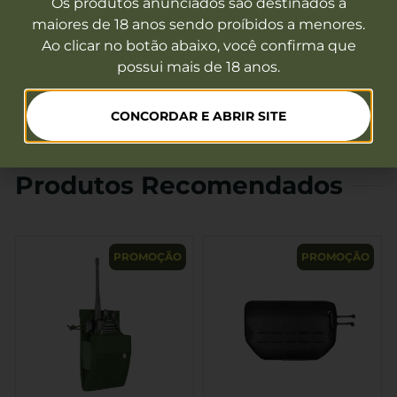
Os produtos anunciados são destinados a
colete combina durabilidade, conforto e uma
maiores de 18 anos sendo proíbidos a menores.
personalização sem precedentes.
Garanta já o seu
Ao clicar no botão abaixo, você confirma que
e esteja sempre um passo à frente no campo de
possui mais de 18 anos.
batalha!
CONCORDAR E ABRIR SITE
Produtos Recomendados
PROMOÇÃO
PROMOÇÃO