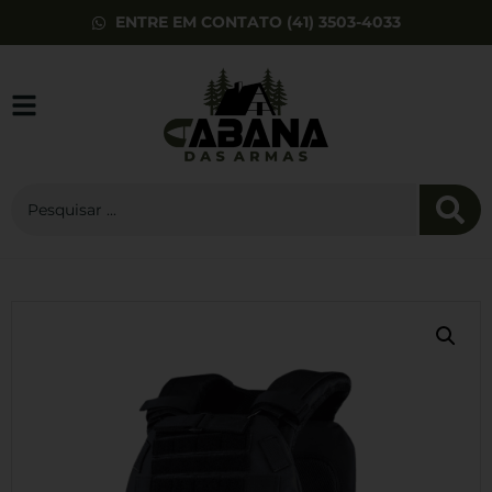
ENTRE EM CONTATO (41) 3503-4033
Pistola Glock G19
9mm Gen3 15 Tiros
R$
9.199,00
+
ADD