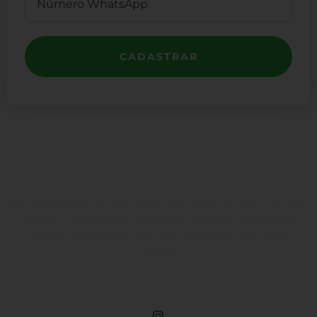
CADASTRAR
Na Cabana das Armas você encontra Armas, Munição,
Airsoft, Carabina de Pressão e diversos acessórios
táticos. Parcele em até 10x sem juros. Site 100%
seguro!
Rua Engenheiros Rebouças, 1581 - Rebouças, Curitiba-PR