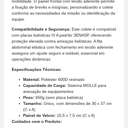
mobilidade. O painel frontal com tecido aderente permite
a fixação de brevês e insígnias, personalizando o colete
conforme as necessidades da missão ou identificação da
equipe.
Compatibilidade e Segurança:
Este colete é compatível
com placas balísticas IV A padrão SENASP, oferecendo
proteção elevada contra ameaças balísticas. A fita
abdominal elástica com fechamento em tecido aderente
assegura um ajuste seguro e estável, essencial em
operações dinâmicas.
Especificações Técnicas:
Material:
Poliéster 600D resinado
Capacidade de Carga:
Sistema MOLLE para
anexação de equipamentos
Peso:
650g (sem placa balística)
Tamanho:
Único, com dimensões de 30 x 37 cm
(C x A)
Painel de Velcro:
15,5 x 7,5 cm (C x A)
Cuidados com o Produto: