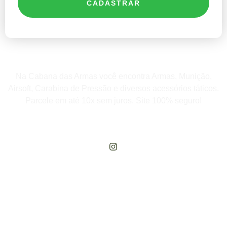
CADASTRAR
Na Cabana das Armas você encontra Armas, Munição,
Airsoft, Carabina de Pressão e diversos acessórios táticos.
Parcele em até 10x sem juros. Site 100% seguro!
Rua Engenheiros Rebouças, 1581 - Rebouças, Curitiba-PR
Compre Por Telefone
(41) 3503-4033
Estamos No WhatsApp