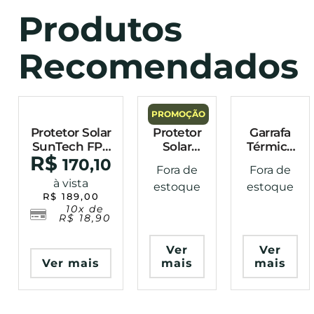
Produtos
Recomendados
PROMOÇÃO
Protetor Solar
Protetor
Garrafa
SunTech FPS
Solar
Térmica
R$
50 – 180g
SunTech
500ML
170,10
Fora de
Fora de
FPS 50 –
SONIC
à vista
estoque
estoque
75g
2.0 Verde
R$
189,00
–
10x de
INVICTUS
R$
18,90
Ver
Ver
Ver mais
mais
mais