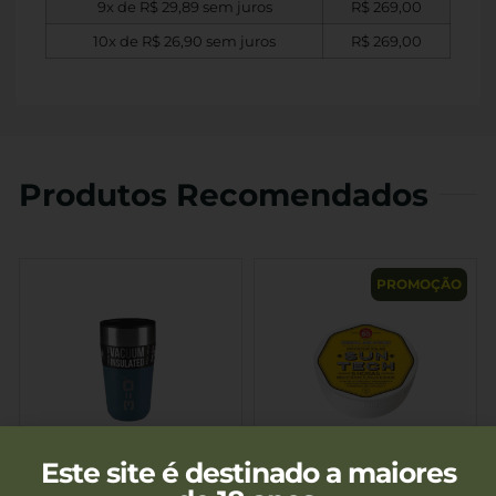
9x de
R$
29,89
sem juros
R$
269,00
10x de
R$
26,90
sem juros
R$
269,00
Produtos Recomendados
PROMOÇÃO
Este site é destinado a maiores