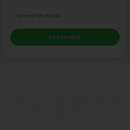
CADASTRAR
Na Cabana das Armas você encontra Armas, Munição,
Airsoft, Carabina de Pressão e diversos acessórios
táticos. Parcele em até 10x sem juros. Site 100%
seguro!
Rua Engenheiros Rebouças, 1581 - Rebouças, Curitiba-PR