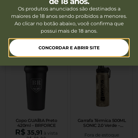
de 18 anos.
Copo Térmico 355ML
Protetor Solar SunTech
Azul
FPS 50 – 75g
Os produtos anunciados são destinados a
R$
62,10
à vista
Fora de estoque
maiores de 18 anos sendo proíbidos a menores.
R$
69,00
10x de
R$
6,90
Ao clicar no botão abaixo, você confirma que
possui mais de 18 anos.
Ver mais
Ver mais
CONCORDAR E ABRIR SITE
Copo GUAÍBA Preto
Garrafa Térmica 500ML
420ml – BRFORCE
SONIC 2.0 Verde –
R$
INVICTUS
35,91
à vista
Fora de estoque
R$
39,90