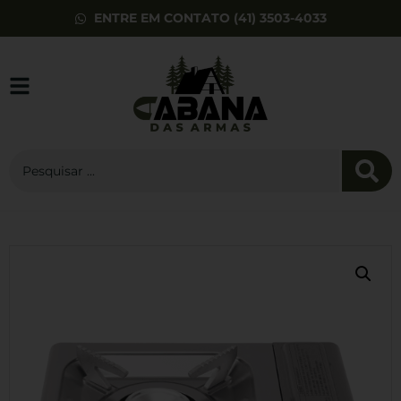
ENTRE EM CONTATO (41) 3503-4033
Munição Norma
9mm NXD
Defensive
Ammunition 65gr
20un
R$
325,00
+
ADD