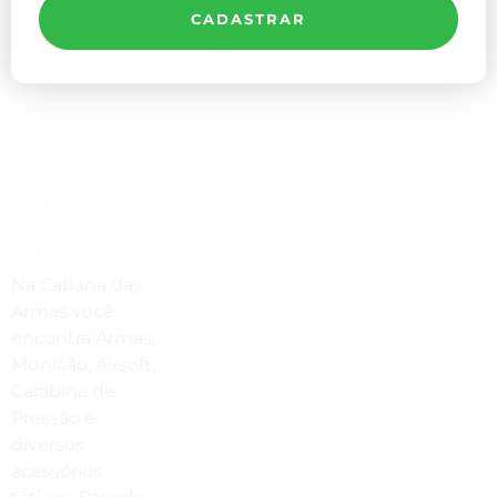
CADASTRAR
Compre Por Telefone
(41) 3503-4033
Estamos No WhatsApp
Na Cabana das
Armas você
(41) 3503-4033
encontra Armas,
Envie Uma Mensagem
Munição, Airsoft,
Carabina de
vendas@cabanadasarmas.com.br
Pressão e
diversos
Horário De Atendimento
acessórios
Sex a sex das 9h00 às 18h30 / Sáb