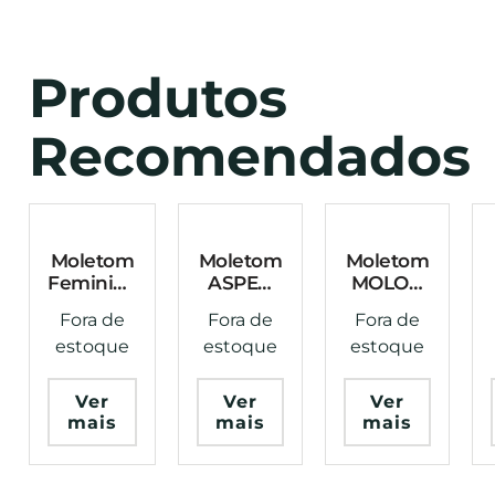
Produtos
Recomendados
Moletom
Moletom
Moletom
Feminino
ASPEN
MOLON
ASPEN
STAY
LABE
Fora de
Fora de
Fora de
KEEP
BRAVE –
Preto –
estoque
estoque
estoque
FIGHTING
INVICTUS
INVICTUS
Preto –
INVICTUS
Ver
Ver
Ver
mais
mais
mais