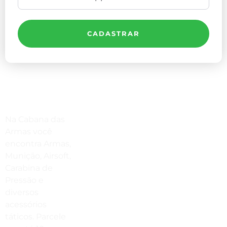
CADASTRAR
Compre Por Telefone
Na Cabana das
(41) 3503-4033
Armas você
encontra Armas,
Estamos No WhatsApp
Munição, Airsoft,
Carabina de
(41) 3503-4033
Pressão e
Envie Uma Mensagem
diversos
acessórios
vendas@cabanadasarmas.com.br
táticos. Parcele