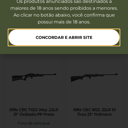
Os produtos anunciados são destinados a
maiores de 18 anos sendo proíbidos a menores.
Espingarda Huglu Atrox
Espingarda Huglu Atrox
Black Pump Cal. 12 20″ 7
STD Gray Pump Cal. 12
Ao clicar no botão abaixo, você confirma que
Tiros
20″ 7 Tiros
possui mais de 18 anos.
Fora de estoque
Fora de estoque
Ver mais
Ver mais
CONCORDAR E ABRIR SITE
Rifle CBC 7022 Way .22LR
Rifle CBC 8122 .22LR 10
21″ Oxidado PP Preto
Tiros 23″ Polímero
Fora de estoque