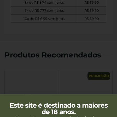
8x de
R$
8,74
sem juros
R$
69,90
9x de
R$
7,77
sem juros
R$
69,90
10x de
R$
6,99
sem juros
R$
69,90
Produtos Recomendados
PROMOÇÃO
Este site é destinado a maiores
de 18 anos.