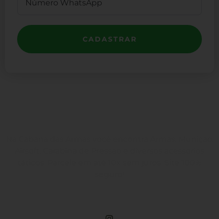
CADASTRAR
Na Cabana das Armas você encontra Armas, Munição,
Airsoft, Carabina de Pressão e diversos acessórios
táticos. Parcele em até 10x sem juros. Site 100%
seguro!
Rua Engenheiros Rebouças, 1581 - Rebouças, Curitiba-PR