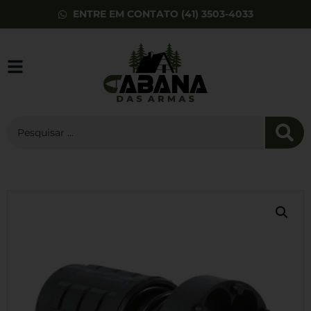
ENTRE EM CONTATO (41) 3503-4033
Munição Fiocchi
9mm Luger 124gr
LL RNCP 50un
R$
559,00
+
ADD