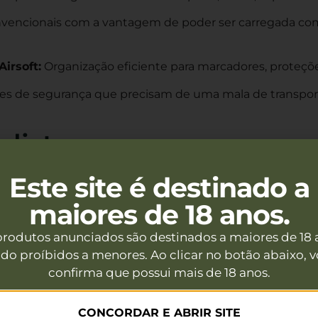
nvencionais com a vantagem de poder ser carregada co
irsoft:
Organização eficiente para marcadores, proteçõ
es de segurança que precisam de uma mala de transport
lista
Este site é destinado a
u sistema de alças ocultas. Quando necessário, as alças 
antaneamente a mala de mão num equipamento para lo
maiores de 18 anos.
rotegendo o conteúdo contra a humidade e o desgaste e
l ao interior, facilitando a arrumação e localização de i
produtos anunciados são destinados a maiores de 18 
do proíbidos a menores. Ao clicar no botão abaixo, 
ápida
confirma que possui mais de 18 anos.
CONCORDAR E ABRIR SITE
de ser transportada pelas alças de mão reforçadas, pel