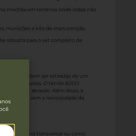
mo mochila em terrenos onde rodas não
es, munições e kits de manutenção.
e robusta para o set completo de
de mochila podem ser retiradas de um
ngas caminhadas. O tecido 600D
xtremo por abrasão. Além disso, a
tens volumosos sem a necessidade de
anos
você
a alça de ombro transversal ou como