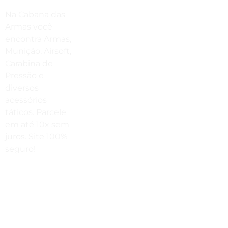
Compre Por Telefone
Na Cabana das
(41) 3503-4033
Armas você
encontra Armas,
Estamos No WhatsApp
Munição, Airsoft,
Carabina de
(41) 3503-4033
Pressão e
Envie Uma Mensagem
diversos
acessórios
vendas@cabanadasarmas.com.br
táticos. Parcele
Horário De Atendimento
em até 10x sem
juros. Site 100%
Sex a sex das 9h00 às 18h30 / Sáb
seguro!
das 9h00 até as 14h00
Rua
Engenheiros
Rebouças,
1581 -
Rebouças,