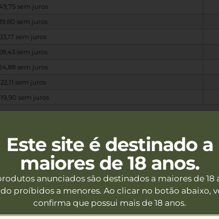
49,75
sem juros
39,80
sem juros
33,17
sem juros
28,43
sem juros
24,88
sem juros
22,11
sem juros
19,90
sem juros
Este site é destinado a
maiores de 18 anos.
produtos anunciados são destinados a maiores de 18 
do proíbidos a menores. Ao clicar no botão abaixo, 
confirma que possui mais de 18 anos.