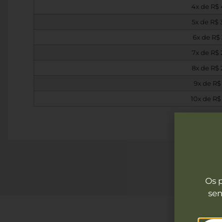
4x de
R$
5x de
R$
6x de
R$
7x de
R$
8x de
R$
9x de
R$
10x de
R$
Os 
sen