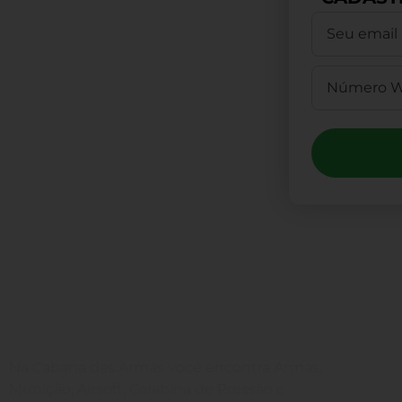
Compr
(4
Estam
Na Cabana das Armas você encontra Armas,
Munição, Airsoft, Carabina de Pressão e
(4