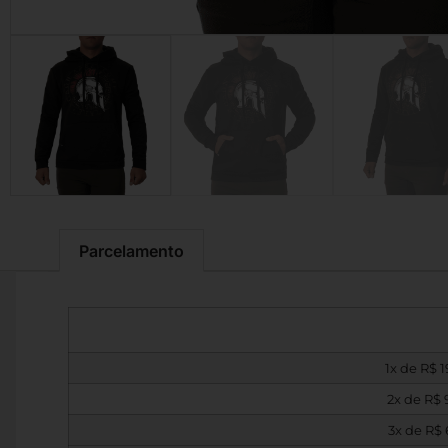
Parcelamento
1x de
R$
1
2x de
R$
3x de
R$