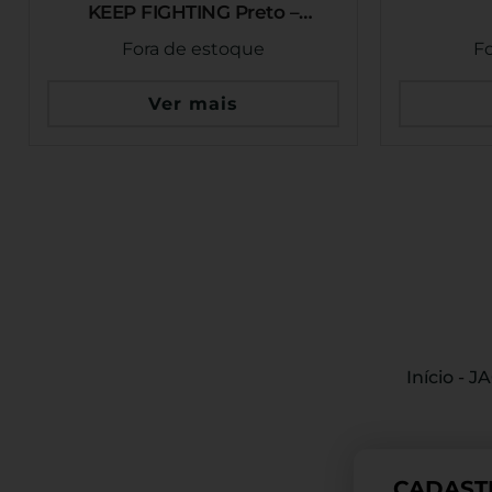
KEEP FIGHTING Preto –
INVICTUS
Fora de estoque
F
Ver mais
Início
-
J
CADAST