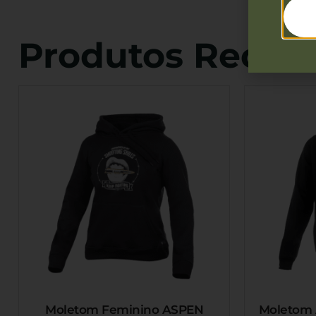
Produtos Reco
Moletom Feminino ASPEN
Moletom 