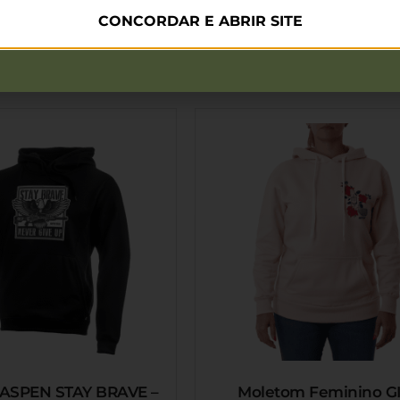
CONCORDAR E ABRIR SITE
mendados
ASPEN STAY BRAVE –
Moletom Feminino G