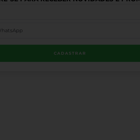
CADASTRAR
Institucional
e Por Telefone
1) 3503-4033
Minha Conta
Valores de Frete
os No WhatsApp
Política de Privacidade
1) 3503-4033