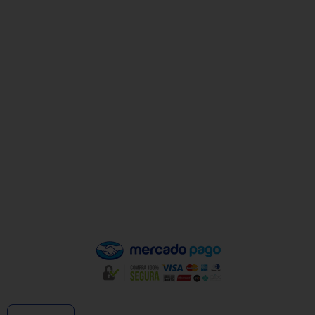
Sex a sex das 9h00 às 18h30 / Sáb das 9h00 até as 14h00
Institucional
Minha Conta
Valores de Frete
Política de Privacidade
Política de Trocas e Devoluções
Quem Somos
Pagamento