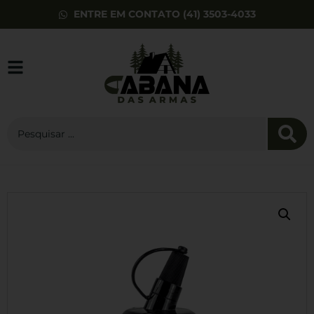
ENTRE EM CONTATO (41) 3503-4033
Copo Térmico
355ML Azul
R$
69,00
+
ADD