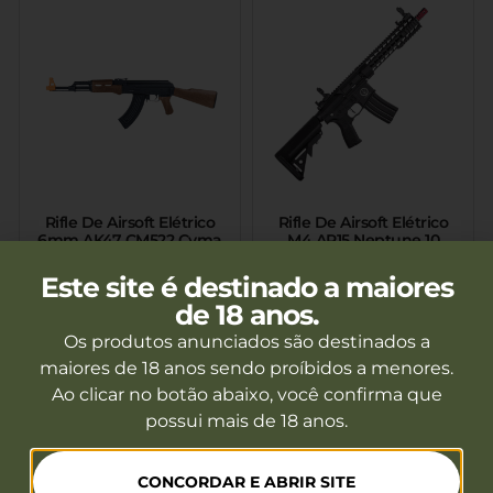
Rifle De Airsoft Elétrico
Rifle De Airsoft Elétrico
6mm AK47 CM522 Cyma
M4 AR15 Neptune 10
Short 6mm Gatilho
Fora de estoque
Fora de estoque
Eletrônico Rossi
Este site é destinado a maiores
de 18 anos.
Ver mais
Ver mais
Os produtos anunciados são destinados a
maiores de 18 anos sendo proíbidos a menores.
Ao clicar no botão abaixo, você confirma que
possui mais de 18 anos.
CONCORDAR E ABRIR SITE