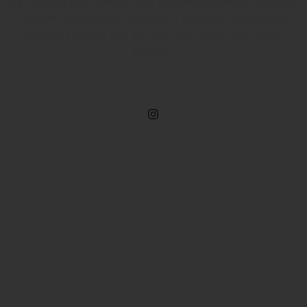
Na Cabana das Armas você encontra Armas, Munição,
Airsoft, Carabina de Pressão e diversos acessórios
táticos. Parcele em até 10x sem juros. Site 100%
seguro!
Rua Engenheiros Rebouças, 1581 - Rebouças, Curitiba-PR
Compre Por Telefone
(41) 3503-4033
Estamos No WhatsApp
(41) 3503-4033
Envie Uma Mensagem
vendas@cabanadasarmas.com.br
Horário De Atendimento