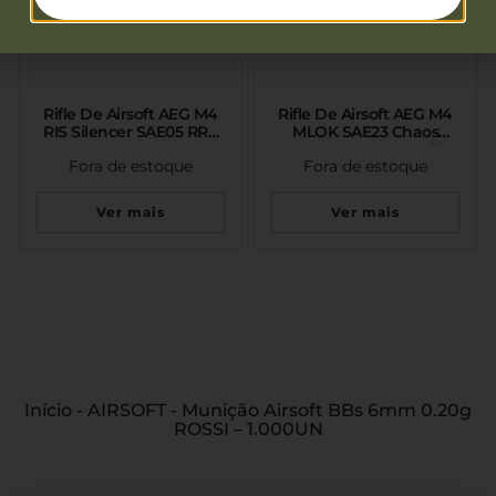
Rifle De Airsoft AEG M4
Rifle De Airsoft AEG M4
RIS Silencer SAE05 RRA
MLOK SAE23 Chaos
Black Edge 2.0 Com
Bronze Edge 2.0 Gatilho
Fora de estoque
Fora de estoque
Gatilho Eletrônico Gate
Eletrônico Gate Aster
Aster Specna Arms
Specna Arms
Ver mais
Ver mais
Início
-
AIRSOFT
-
Munição Airsoft BBs 6mm 0.20g
ROSSI – 1.000UN