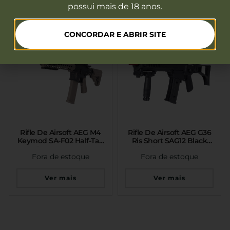
possui mais de 18 anos.
PROMOÇÃO
CONCORDAR E ABRIR SITE
Rifle De Airsoft AEG M4
Rifle De Airsoft AEG G36
Keymod SA-F02 Half-Tan
Ris Short SAG12 Black
Serie FLEX – Specna
Serie Edge Specna Arms
Fora de estoque
Fora de estoque
Arms
Ver mais
Ver mais