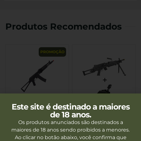
Produtos Recomendados
PROMOÇÃO
Este site é destinado a maiores
Rifle De Airsoft AK105S
Rifle De Airsoft Rossi LMG
de 18 anos.
Neptune 6mm Gatilho
M249 Light 6m
Os produtos anunciados são destinados a
Eletrônico Rossi
Magazine Drum 1500
Fora de estoque
Fora de estoque
Bbs
maiores de 18 anos sendo proíbidos a menores.
Ao clicar no botão abaixo, você confirma que
Ver mais
Ver mais