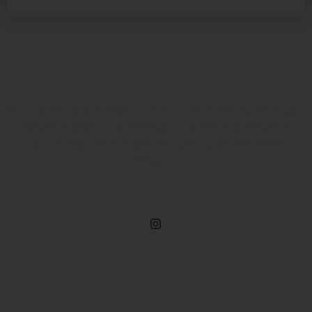
Na Cabana das Armas você encontra Armas, Munição,
Airsoft, Carabina de Pressão e diversos acessórios
táticos. Parcele em até 10x sem juros. Site 100%
seguro!
Rua Engenheiros Rebouças, 1581 - Rebouças, Curitiba-PR
Compre Por Telefone
(41) 3503-4033