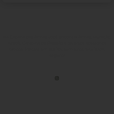
Na Cabana das Armas você encontra Armas, Munição,
Airsoft, Carabina de Pressão e diversos acessórios
táticos. Parcele em até 10x sem juros. Site 100%
seguro!
Rua Engenheiros Rebouças, 1581 - Rebouças, Curitiba-PR
Compre Por Telefone
(41) 3503-4033
Estamos No WhatsApp