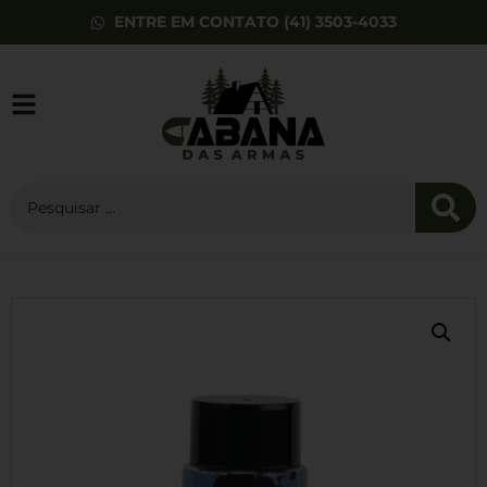
ENTRE EM CONTATO (41) 3503-4033
Patch Bordado
Tipo Sanguineo O-
R$
18,00
+
ADD