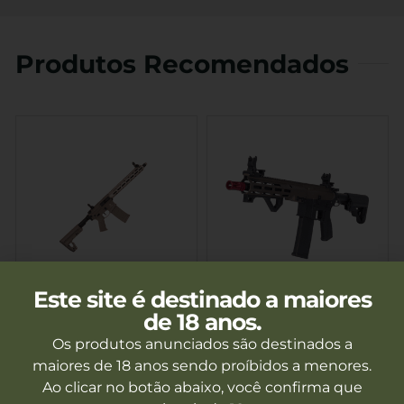
Produtos Recomendados
Este site é destinado a maiores
Rifle De Airsoft 6mm M4
Rifle De Airsoft AEG M4
de 18 anos.
Punisher 4 AEGR Tan
MLOK SAE23 Chaos
Gatilho Eletronico
Bronze Edge 2.0 Gatilho
Os produtos anunciados são destinados a
Fora de estoque
Fora de estoque
Poseidon
Eletrônico Gate Aster
maiores de 18 anos sendo proíbidos a menores.
Specna Arms
Ao clicar no botão abaixo, você confirma que
Ver mais
Ver mais