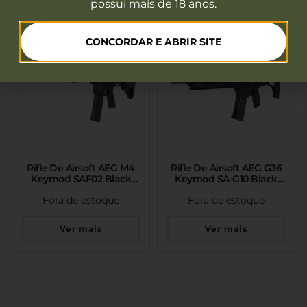
possui mais de 18 anos.
CONCORDAR E ABRIR SITE
Rifle De Airsoft AEG M4
Rifle De Airsoft AEG G36
Keymod SAF02 Black
Keymod SA-G10 Black
Serie Flesx Specna Arms
Serie Edge Specna Arms
Fora de estoque
Fora de estoque
Ver mais
Ver mais