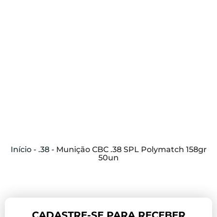
Início
-
.38
-
Munição CBC .38 SPL Polymatch 158gr
50un
CADASTRE-SE PARA RECEBER