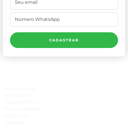
CADASTRAR
Compre Por Telefone
Na Cabana das
(41) 3503-4033
Armas você
encontra Armas,
Estamos No WhatsApp
Munição, Airsoft,
Carabina de
(41) 3503-4033
Pressão e
Envie Uma Mensagem