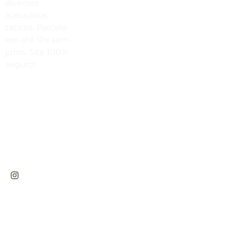
diversos
acessórios
vendas@cabanadasarmas.com.br
táticos. Parcele
Horário De Atendimento
em até 10x sem
juros. Site 100%
Sex a sex das 9h00 às 18h30 / Sáb
seguro!
das 9h00 até as 14h00
Rua
Engenheiros
Rebouças,
1581 -
Rebouças,
Curitiba-PR