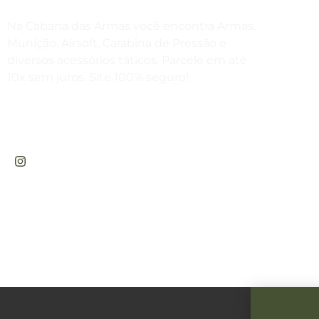
Estam
Na Cabana das Armas você encontra Armas,
Munição, Airsoft, Carabina de Pressão e
(4
diversos acessórios táticos. Parcele em até
Envie
10x sem juros. Site 100% seguro!
ven
Rua Engenheiros Rebouças, 1581 -
Rebouças, Curitiba-PR
Horár
Sex
das
CABANA DAS ARMAS E ARTIGOS ESPORTIVOS LTDA - CNPJ: 47.576.