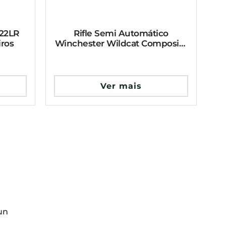
.22LR
Rifle Semi Automático
iros
Winchester Wildcat Composite
22LR Oxidado 10 Tiros 18”
Ver mais
un