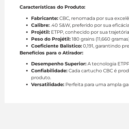
Características do Produto:
Fabricante:
CBC, renomada por sua excelê
Calibre:
.40 S&W, preferido por sua eficácia
Projétil:
ETPP, conhecido por sua trajetória
Peso do Projétil:
180 grains (11,660 gramas
Coeficiente Balístico:
0,191, garantindo pre
Benefícios para o Atirador:
Desempenho Superior:
A tecnologia ETPP 
Confiabilidade:
Cada cartucho CBC é produ
produto.
Versatilidade:
Perfeita para uma ampla gam