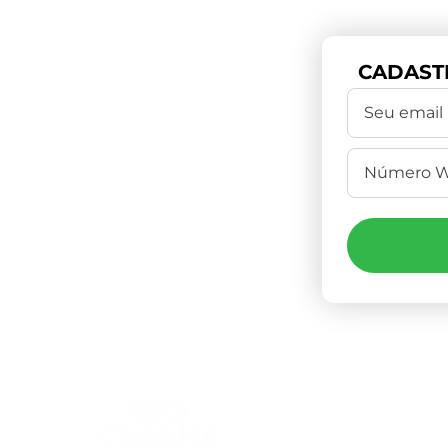
CADAST
Compr
(4