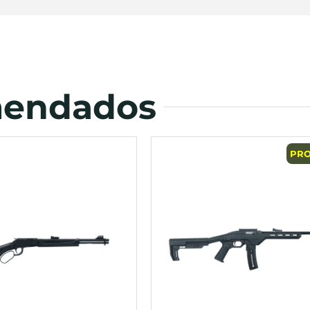
mendados
PR