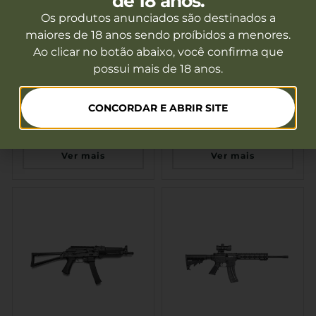
de 18 anos.
Os produtos anunciados são destinados a
maiores de 18 anos sendo proíbidos a menores.
Ao clicar no botão abaixo, você confirma que
possui mais de 18 anos.
Espingarda CBC Military
Espingarda Huglu Atrox
3.0 Pump Cal. 12 RT 19″
Tactical Black Pump Cal.
CONCORDAR E ABRIR SITE
12 20″ 7 Tiros
Fora de estoque
Fora de estoque
Ver mais
Ver mais