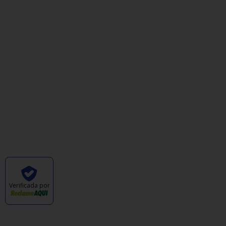
Institucional
Minha Conta
Valores de Frete
Política de Privacidade
Política de Trocas e Devoluções
Quem Somos
Pagamento
Verificada por