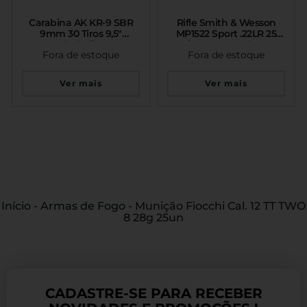
Carabina AK KR-9 SBR
Rifle Smith & Wesson
9mm 30 Tiros 9,5″
MP1522 Sport .22LR 25
Kalashnikov
Tiros Com Red Dot
Fora de estoque
Fora de estoque
Ver mais
Ver mais
Início
-
Armas de Fogo
-
Munição Fiocchi Cal. 12 TT TWO
8 28g 25un
CADASTRE-SE PARA RECEBER