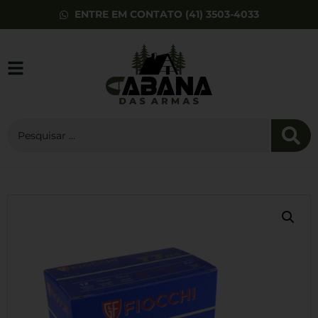
ENTRE EM CONTATO (41) 3503-4033
Camiseta
CONCEPT GHOST
Verde - INVICTUS
R$
76,41
+
ADD