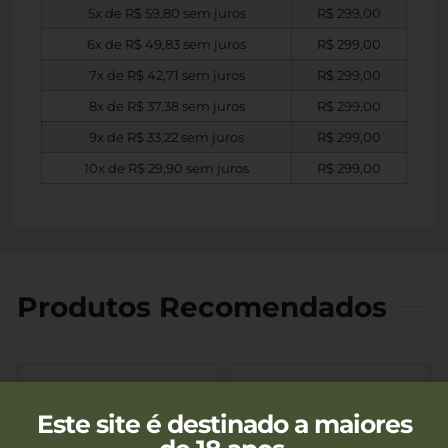
5x de
R$
59,80
sem juros
R$
299,00
6x de
R$
49,83
sem juros
R$
299,00
7x de
R$
42,71
sem juros
R$
299,00
8x de
R$
37,38
sem juros
R$
299,00
9x de
R$
33,22
sem juros
R$
299,00
10x de
R$
29,90
sem juros
R$
299,00
Produtos Recomendados
Este site é destinado a maiores