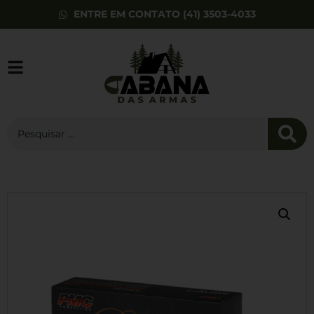
ENTRE EM CONTATO (41) 3503-4033
Esfera de Aço
Premium Rossi
6mm 100un
R$
19,90
+
ADD