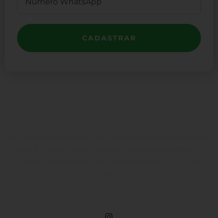
CADASTRAR
Na Cabana das Armas você encontra Armas, Munição,
Airsoft, Carabina de Pressão e diversos acessórios
táticos. Parcele em até 10x sem juros. Site 100%
seguro!
Rua Engenheiros Rebouças, 1581 - Rebouças, Curitiba-PR