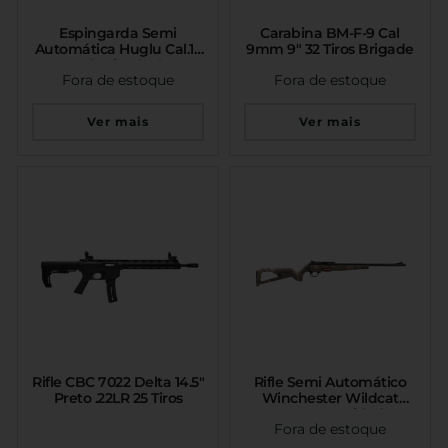
Espingarda Semi
Carabina BM-F-9 Cal
Automática Huglu Cal.12
9mm 9″ 32 Tiros Brigade
G12 Synthetic Black 28″ 7
Fora de estoque
Fora de estoque
Tiros
Ver mais
Ver mais
Rifle CBC 7022 Delta 14.5″
Rifle Semi Automático
Preto .22LR 25 Tiros
Winchester Wildcat
Strata .22LR Oxidado 10
Fora de estoque
Tiros 18”