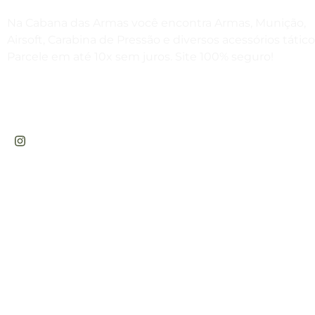
Na Cabana das Armas você encontra Armas, Munição,
Airsoft, Carabina de Pressão e diversos acessórios tático
Parcele em até 10x sem juros. Site 100% seguro!
Rua Engenheiros Rebouças, 1581 - Rebouças,
Curitiba-PR
CABANA DAS ARMAS E ARTIGOS ESPORTIVOS LTDA - CNPJ: 47.576.