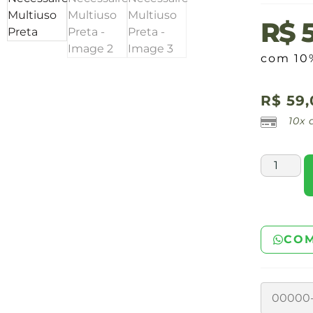
R$
5
com 10
R$
59,
10x
COM