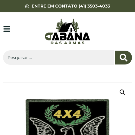
ENTRE EM CONTATO (41) 3503-4033
Adaptador
Shotgun para 50
Cartuchos Calibre
22LR Fumê
R$
10,00
+
ADD