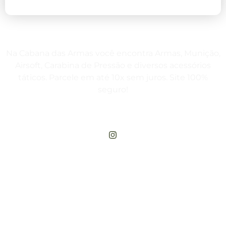
Na Cabana das Armas você encontra Armas, Munição,
Airsoft, Carabina de Pressão e diversos acessórios
táticos. Parcele em até 10x sem juros. Site 100%
seguro!
Rua Engenheiros Rebouças, 1581 - Rebouças, Curitiba-PR
Compre Por Telefone
(41) 3503-4033
Estamos No WhatsApp
(41) 3503-4033