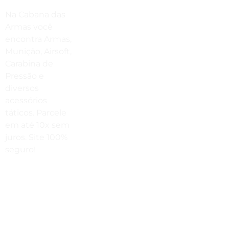
Compre Por Telefone
Na Cabana das
(41) 3503-4033
Armas você
encontra Armas,
Estamos No WhatsApp
Munição, Airsoft,
Carabina de
(41) 3503-4033
Pressão e
Envie Uma Mensagem
diversos
acessórios
vendas@cabanadasarmas.com.br
táticos. Parcele
Horário De Atendimento
em até 10x sem
juros. Site 100%
Sex a sex das 9h00 às 18h30 / Sáb
seguro!
das 9h00 até as 14h00
Rua
Engenheiros
Rebouças,
1581 -
Rebouças,