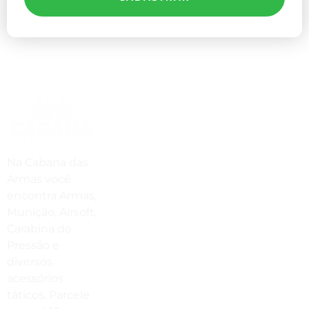
Compre Por Telefone
(41) 3503-4033
Estamos No WhatsApp
Na Cabana das
Armas você
(41) 3503-4033
encontra Armas,
Envie Uma Mensagem
Munição, Airsoft,
Carabina de
vendas@cabanadasarmas.com.br
Pressão e
diversos
Horário De Atendimento
acessórios
Sex a sex das 9h00 às 18h30 / Sáb
táticos. Parcele
das 9h00 até as 14h00