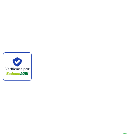
Política de Trocas e Devoluções
Quem Somos
Pagamento
Verificada por
CABANA DAS ARMAS E ARTIGOS ESPORTIVOS
LTDA - CNPJ: 47.576.105/0001-57 © TODOS OS
DIREITOS RESERVADOS. 2023