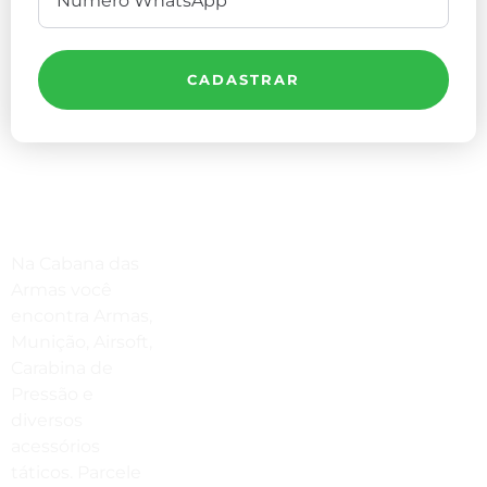
CADASTRAR
Compre Por Telefone
Na Cabana das
(41) 3503-4033
Armas você
encontra Armas,
Estamos No WhatsApp
Munição, Airsoft,
Carabina de
(41) 3503-4033
Pressão e
Envie Uma Mensagem
diversos
acessórios
vendas@cabanadasarmas.com.br
táticos. Parcele